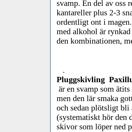
svamp. En del av oss r
kantareller plus 2-3 sna
ordentligt ont i magen
med alkohol är rynkad t
den kombinationen, men
.
Pluggskivling Paxill
är en svamp som ätits r
men den lär smaka gott
och sedan plötsligt bli
(systematiskt hör den 
skivor som löper ned p