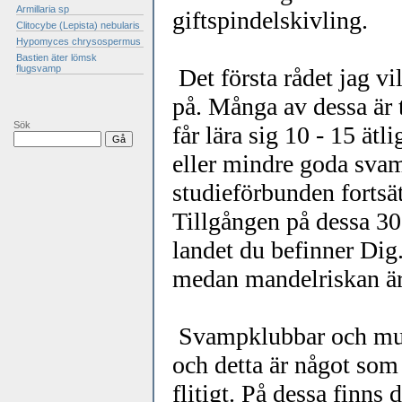
Armillaria sp
giftspindelskivling.
Clitocybe (Lepista) nebularis
Hypomyces chrysospermus
Bastien äter lömsk
flugsvamp
Det första rådet jag vil
på. Många av dessa är t
Sök
får lära sig 10 - 15 ätl
eller mindre goda svam
studieförbunden fortsät
Tillgången på dessa 30
landet du befinner Dig
medan mandelriskan är 
Svampklubbar och muse
och detta är något so
flitigt. På dessa finns