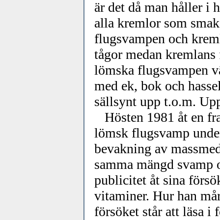
är det då man håller i
alla kremlor som smaka
flugsvampen och kremla
tågor medan kremlans fo
lömska flugsvampen vä
med ek, bok och hassel
sällsynt upp t.o.m. Up
Hösten 1981 åt en fran
lömsk flugsvamp under
bevakning av massmedia.
samma mängd svamp och
publicitet åt sina förs
vitaminer. Hur han mår
försöket står att läsa i