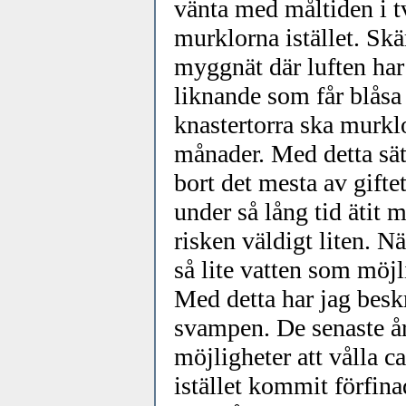
vänta med måltiden i tv
murklorna istället. Sk
myggnät där luften har 
liknande som får blås
knastertorra ska murklo
månader. Med detta sät
bort det mesta av gifte
under så lång tid ätit 
risken väldigt liten. 
så lite vatten som möjl
Med detta har jag beskr
svampen. De senaste å
möjligheter att vålla ca
istället kommit förfin