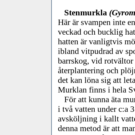
Stenmurkla
(Gyromi
Här är svampen inte en 
veckad och bucklig hatt
hatten är vanligtvis mö
ibland vitpudrad av spo
barrskog, vid rotvältor
återplantering och plö
det kan löna sig att leta
Murklan finns i hela S
För att kunna äta murk
i två vatten under c:a 
avsköljning i kallt vat
denna metod är att man