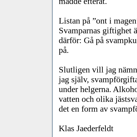
mådde efteråt.
Listan på ”ont i magen
Svamparnas giftighet är
därför: Gå på svampkur
på.
Slutligen vill jag nämn
jag själv, svampförgiftar
under helgerna. Alkohol
vatten och olika jästs
det en form av svampfö
Klas Jaederfeldt