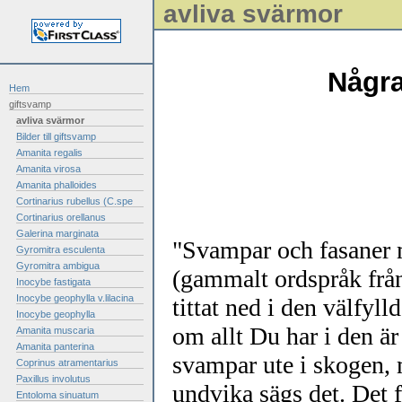
avliva svärmor
Några
Hem
giftsvamp
avliva svärmor
Bilder till giftsvamp
Amanita regalis
Amanita virosa
Amanita phalloides
Cortinarius rubellus (C.spe
Cortinarius orellanus
Galerina marginata
"Svampar och fasaner 
Gyromitra esculenta
Gyromitra ambigua
(gammalt ordspråk frå
Inocybe fastigata
Inocybe geophylla v.lilacina
tittat ned i den välfy
Inocybe geophylla
om allt Du har i den är
Amanita muscaria
Amanita panterina
svampar ute i skogen,
Coprinus atramentarius
Paxillus involutus
undvika sägs det. Det 
Entoloma sinuatum