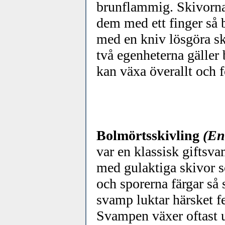
brunflammig. Skivorna 
dem med ett finger så b
med en kniv lösgöra s
två egenheterna gäller 
kan växa överallt och f
Bolmörtsskivling
(En
var en klassisk giftsva
med gulaktiga skivor s
och sporerna färgar s
svamp luktar härsket f
Svampen växer oftast u