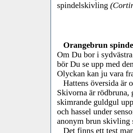
spindelskivling
(Corti
Orangebrun spinde
Om Du bor i sydvästra 
bör Du se upp med denn
Olyckan kan ju vara fr
Hattens översida är or
Skivorna är rödbruna, g
skimrande guldgul uppt
och hassel under senso
anonym brun skivling so
Det finns ett test man 