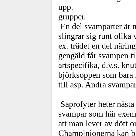
upp. Hyfern
grupper.
En del svamparter är m
slingrar sig runt olika v
ex. trädet en del näring
gengäld får svampen til
artspecifika, d.v.s. knu
björksoppen som bara 
till asp. Andra svampar
Saprofyter heter nästa
svampar som här exemp
att man lever av dött or
Champinjonerna kan be