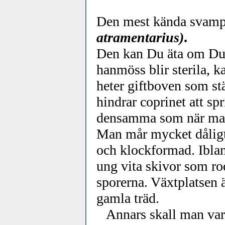
Den mest kända svamp
atramentarius)
.
Den kan Du äta om Du ä
hanmöss blir sterila, 
heter giftboven som stä
hindrar coprinet att sp
densamma som när man 
Man mår mycket dåligt
och klockformad. Iblan
ung vita skivor som rod
sporerna. Växtplatsen ä
gamla träd.
Annars skall man vara