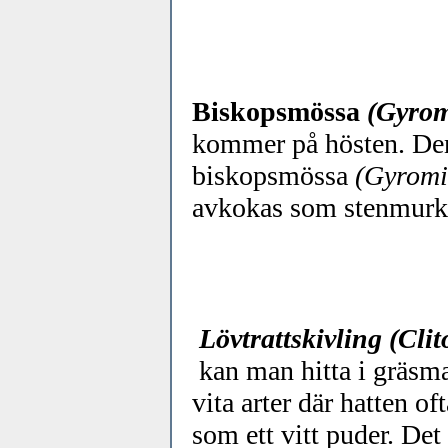
Biskopsmössa
(Gyrom
kommer på hösten. Den
biskopsmössa
(Gyromi
avkokas som stenmurkl
Lövtrattskivling (Clit
kan man hitta i gräsmat
vita arter där hatten o
som ett vitt puder. Det