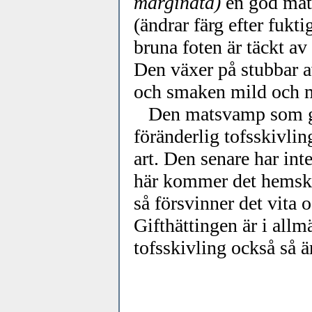
marginata)
en god mat
(ändrar färg efter fukt
bruna foten är täckt av 
Den växer på stubbar a
och smaken mild och mj
Den matsvamp som gif
föränderlig tofsskivli
art. Den senare har int
här kommer det hemska
så försvinner det vita 
Gifthättingen är i all
tofsskivling också så ä