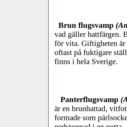
Brun flugsvamp
(Am
vad gäller hattfärgen. B
för vita. Giftigheten 
oftast på fuktigare stä
finns i hela Sverige.
Panterflugsvamp
(
är en brunhattad, vitfo
formade som pärlsocker
nedstoppad i en potta..