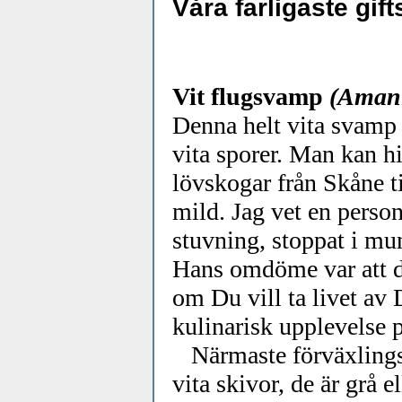
Våra farligaste gi
Vit flugsvamp
(Amani
Denna helt vita svamp ä
vita sporer. Man kan hi
lövskogar från Skåne 
mild. Jag vet en person
stuvning, stoppat i mu
Hans omdöme var att de
om Du vill ta livet av
kulinarisk upplevelse 
Närmaste förväxlingsa
vita skivor, de är grå 