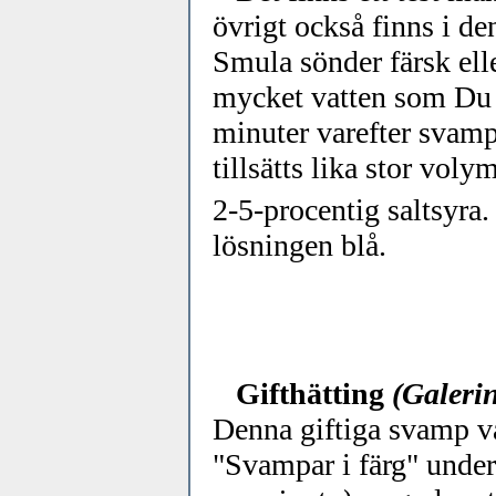
övrigt också finns i d
Smula sönder färsk ell
mycket vatten som Du 
minuter varefter svampb
tillsätts lika stor vol
2-5-procentig saltsyra
lösningen blå.
Gifthätting
(Galeri
Denna giftiga svamp va
"Svampar i färg" unde