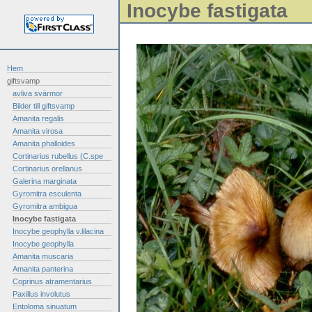
Inocybe fastigata
Hem
giftsvamp
avliva svärmor
Bilder till giftsvamp
Amanita regalis
Amanita virosa
Amanita phalloides
Cortinarius rubellus (C.spe
Cortinarius orellanus
Galerina marginata
Gyromitra esculenta
Gyromitra ambigua
Inocybe fastigata
Inocybe geophylla v.lilacina
Inocybe geophylla
Amanita muscaria
Amanita panterina
Coprinus atramentarius
Paxillus involutus
Entoloma sinuatum