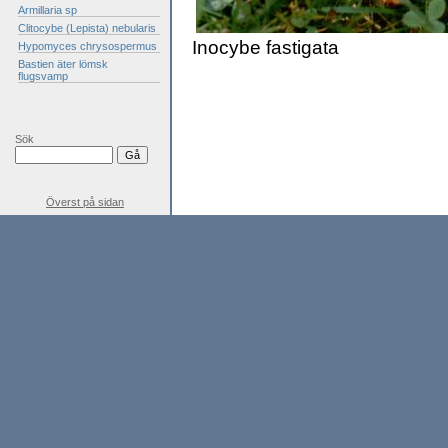
Armillaria sp
Clitocybe (Lepista) nebularis
Inocybe fastigata
Hypomyces chrysospermus
Bastien äter lömsk
flugsvamp
Sök
Överst på sidan