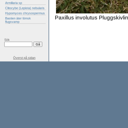
Armillaria sp
Clitocybe (Lepista) nebularis
Hypomyces chrysospermus
Paxillus involutus Pluggskivli
Bastien äter lömsk
flugsvamp
Sök
Överst på sidan