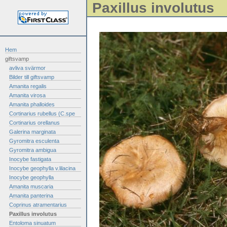
Paxillus involutus
Hem
giftsvamp
avliva svärmor
Bilder till giftsvamp
Amanita regalis
Amanita virosa
Amanita phalloides
Cortinarius rubellus (C.spe
Cortinarius orellanus
Galerina marginata
Gyromitra esculenta
Gyromitra ambigua
Inocybe fastigata
Inocybe geophylla v.lilacina
Inocybe geophylla
Amanita muscaria
Amanita panterina
Coprinus atramentarius
Paxillus involutus
Entoloma sinuatum