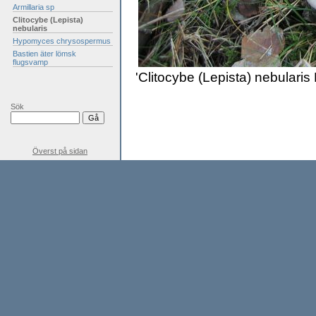
Armillaria sp
Clitocybe (Lepista)
nebularis
Hypomyces chrysospermus
Bastien äter lömsk
flugsvamp
'Clitocybe (Lepista) nebularis 
Sök
Överst på sidan