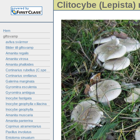
Clitocybe (Lepista)
Hem
giftsvamp
avliva svärmor
Bilder till giftsvamp
Amanita regalis
Amanita virosa
Amanita phalloides
Cortinarius rubellus (C.spe
Cortinarius orellanus
Galerina marginata
Gyromitra esculenta
Gyromitra ambigua
Inocybe fastigata
Inocybe geophylla v.lilacina
Inocybe geophylla
Amanita muscaria
Amanita panterina
Coprinus atramentarius
Paxillus involutus
Entoloma sinuatum