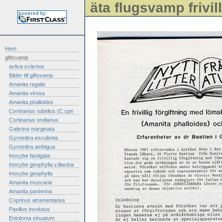
äta flugsvamp frivill
Hem
giftsvamp
avliva svärmor
Bilder till giftsvamp
Amanita regalis
Amanita virosa
Amanita phalloides
Cortinarius rubellus (C.spe
Cortinarius orellanus
Galerina marginata
Gyromitra esculenta
Gyromitra ambigua
Inocybe fastigata
Inocybe geophylla v.lilacina
Inocybe geophylla
Amanita muscaria
Amanita panterina
Coprinus atramentarius
Paxillus involutus
Entoloma sinuatum