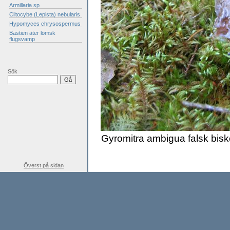
Armillaria sp
Clitocybe (Lepista) nebularis
Hypomyces chrysospermus
Bastien äter lömsk
flugsvamp
Sök
Gyromitra ambigua falsk bi
Överst på sidan