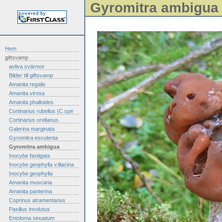
Gyromitra ambigua
Hem
giftsvamp
avliva svärmor
Bilder till giftsvamp
Amanita regalis
Amanita virosa
Amanita phalloides
Cortinarius rubellus (C.spe
Cortinarius orellanus
Galerina marginata
Gyromitra esculenta
Gyromitra ambigua
Inocybe fastigata
Inocybe geophylla v.lilacina
Inocybe geophylla
Amanita muscaria
Amanita panterina
Coprinus atramentarius
Paxillus involutus
Entoloma sinuatum