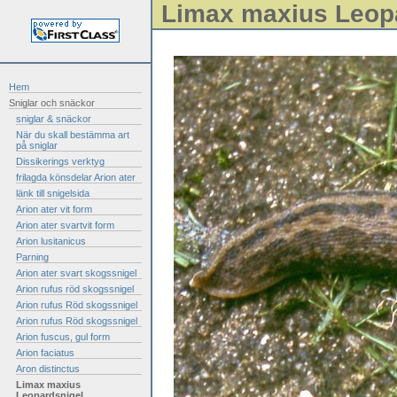
Limax maxius Leop
Hem
Sniglar och snäckor
sniglar & snäckor
När du skall bestämma art
på sniglar
Dissikerings verktyg
frilagda könsdelar Arion ater
länk till snigelsida
Arion ater vit form
Arion ater svartvit form
Arion lusitanicus
Parning
Arion ater svart skogssnigel
Arion rufus röd skogssnigel
Arion rufus Röd skogssnigel
Arion rufus Röd skogssnigel
Arion fuscus, gul form
Arion faciatus
Aron distinctus
Limax maxius
Leopardsnigel