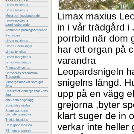
Limax maximus
Limax maximus
Limax maxius Leop
Mera parningsbeteende
Limax maximus
in i vår trädgård i
parningsbetende
Ännumera parningsbeteende
porrbild när dom 
Parningen
Limax maximus
har ett organ på 
Limax cinero-niger
Limax tenellus
Limax marginatus
varandra
Limax marginatus
Phenacolimax sp
Leopardsnigeln ha
Deroceras reticulatum
Trädgårds
snigelns längd. H
Vinbergssnäckor som gör
flera
upp på en vägg el
Resultatet vinbergssnäckans
ägg
obekanta snigelägg
grejorna ,byter sp
Zonitoides nitidus
Succinea putris
klart suger de in
Bärnstenssnäcka
Tricida hispidus
verkar inte heller
Helicigona lapicida
Film om snigelsex