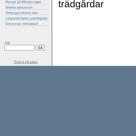
trädgårdar
Recept på Mördarsnigel
Arianta abostorum
Vinbergssnäckan äter
Leopardsnigelns parningslek
Deroceras reticulatum
Sök
Överst på sidan