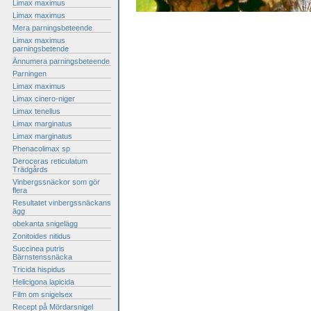
Limax maximus
Limax maximus
Mera parningsbeteende
Limax maximus
parningsbetende
Ännumera parningsbeteende
Parningen
Limax maximus
Limax cinero-niger
Limax tenellus
Limax marginatus
Limax marginatus
Phenacolimax sp
Deroceras reticulatum
Trädgårds
Vinbergssnäckor som gör
flera
Resultatet vinbergssnäckans
ägg
obekanta snigelägg
Zonitoides nitidus
Succinea putris
Bärnstenssnäcka
Tricida hispidus
Helicigona lapicida
Film om snigelsex
Recept på Mördarsnigel