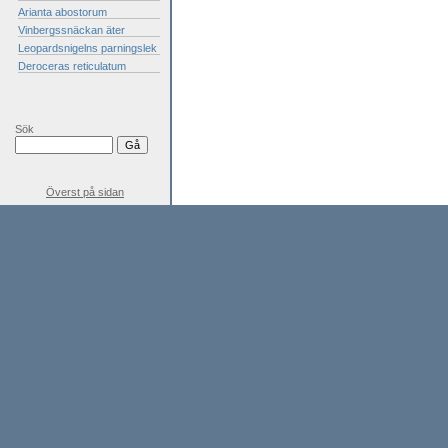
Arianta abostorum
Vinbergssnäckan äter
Leopardsnigelns parningslek
Deroceras reticulatum
Sök
Överst på sidan