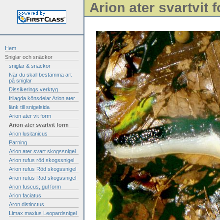
Arion ater svartvit 
Hem
Sniglar och snäckor
sniglar & snäckor
När du skall bestämma art
på sniglar
Dissikerings verktyg
frilagda könsdelar Arion ater
länk till snigelsida
Arion ater vit form
Arion ater svartvit form
Arion lusitanicus
Parning
Arion ater svart skogssnigel
Arion rufus röd skogssnigel
Arion rufus Röd skogssnigel
Arion rufus Röd skogssnigel
Arion fuscus, gul form
Arion faciatus
Aron distinctus
Limax maxius Leopardsnigel