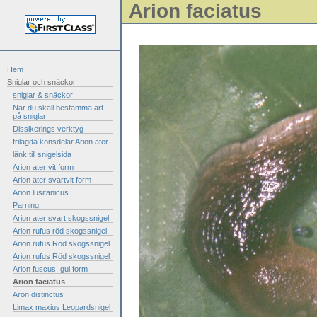
Arion faciatus
Hem
Sniglar och snäckor
sniglar & snäckor
När du skall bestämma art
på sniglar
Dissikerings verktyg
frilagda könsdelar Arion ater
länk till snigelsida
Arion ater vit form
Arion ater svartvit form
Arion lusitanicus
Parning
Arion ater svart skogssnigel
Arion rufus röd skogssnigel
Arion rufus Röd skogssnigel
Arion rufus Röd skogssnigel
Arion fuscus, gul form
Arion faciatus
Aron distinctus
Limax maxius Leopardsnigel