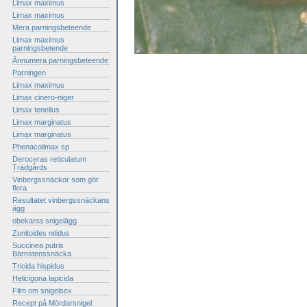
Limax maximus
Limax maximus
Mera parningsbeteende
Limax maximus
parningsbetende
Ännumera parningsbeteende
Parningen
Limax maximus
Limax cinero-niger
Limax tenellus
Limax marginatus
Limax marginatus
Phenacolimax sp
Deroceras reticulatum
Trädgårds
Vinbergssnäckor som gör
flera
Resultatet vinbergssnäckans
ägg
obekanta snigelägg
Zonitoides nitidus
Succinea putris
Bärnstenssnäcka
Tricida hispidus
Helicigona lapicida
Film om snigelsex
Recept på Mördarsnigel