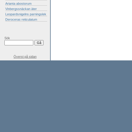
Arianta abostorum
Vinbergssnäckan äter
Leopardsnigelns parningslek
Deroceras reticulatum
Sök
Överst på sidan