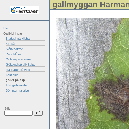
gallmyggan Harman
Hem
Gallbildningar
Bladgall på klibbal
Kirskål
Slånknottror
Rönnblåsor
Ochrospora ariae
Gökblod på björkblad
bladgaller på vide
Tom sida
galler på asp
Alfilt gallkvalster
Sömntornsstekel
Sök