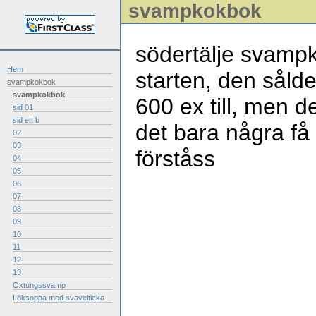
svampkokbok
södertälje svampk
Hem
starten, den sålde
svampkokbok
svampkokbok
600 ex till, men de
sid 01
sid ett b
det bara några få
02
03
förståss
04
05
06
07
08
09
10
11
12
13
Oxtungssvamp
Löksoppa med svavelticka