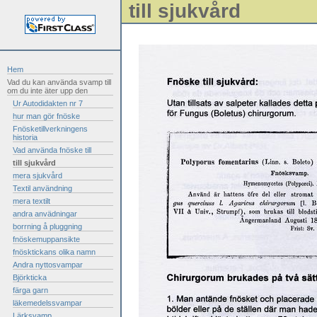
till sjukvård
Hem
Vad du kan använda svamp till
om du inte äter upp den
Ur Autodidakten nr 7
hur man gör fnöske
Fnösketillverkningens
historia
Vad använda fnöske till
till sjukvård
mera sjukvård
Textil användning
mera textilt
andra anvädningar
borrning å pluggning
fnöskemuppansikte
fnösktickans olika namn
Andra nyttosvampar
Björkticka
färga garn
läkemedelssvampar
Lärksvamp